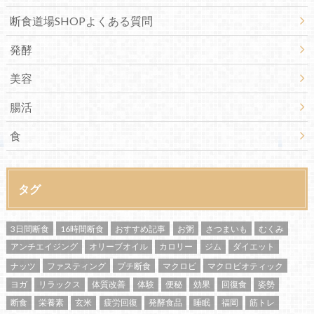
断食道場SHOPよくある質問
発酵
美容
腸活
食
タグ
3日間断食
16時間断食
おすすめ記事
お粥
さつまいも
むくみ
アンチエイジング
オリーブオイル
カロリー
ジム
ダイエット
ナッツ
ファスティング
プチ断食
マクロビ
マクロビオティック
ヨガ
リラックス
体質改善
体験
便秘
効果
回復食
姿勢
断食
栄養素
玄米
疲労回復
発酵食品
睡眠
福岡
筋トレ