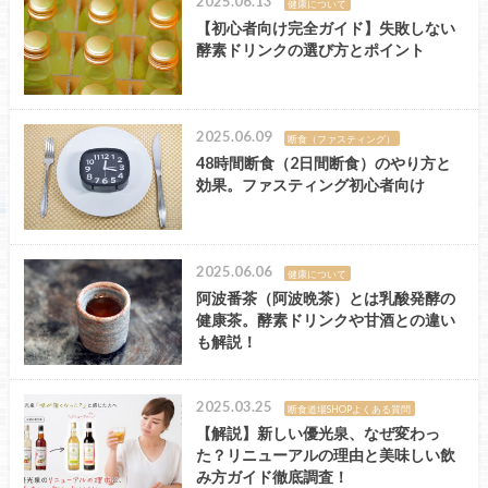
2025.06.13
健康について
【初心者向け完全ガイド】失敗しない
酵素ドリンクの選び方とポイント
2025.06.09
断食（ファスティング）
48時間断食（2日間断食）のやり方と
効果。ファスティング初心者向け
2025.06.06
健康について
阿波番茶（阿波晩茶）とは乳酸発酵の
健康茶。酵素ドリンクや甘酒との違い
も解説！
2025.03.25
断食道場SHOPよくある質問
【解説】新しい優光泉、なぜ変わっ
た？リニューアルの理由と美味しい飲
み方ガイド徹底調査！