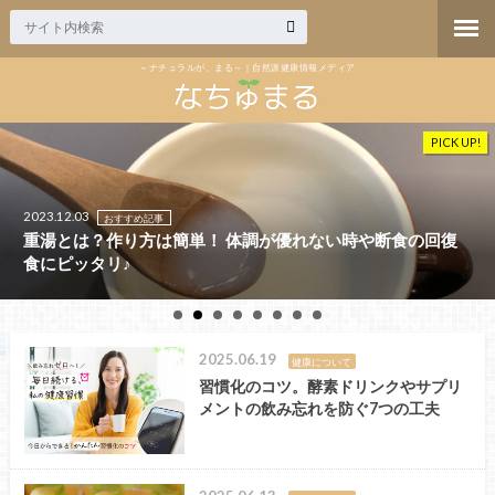
～ナチュラルが、まる～｜自然派健康情報メディア
PICK UP!
2023.12.03
おすすめ記事
重湯とは？作り方は簡単！ 体調が優れない時や断食の回復
食にピッタリ♪
2025.06.19
健康について
習慣化のコツ。酵素ドリンクやサプリ
メントの飲み忘れを防ぐ7つの工夫